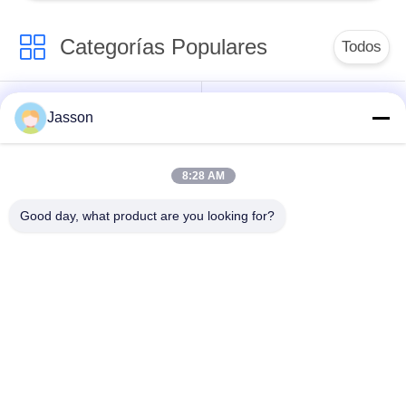
Categorías Populares
Todos
Conector de la
Jasson
Conector circular
prenda impermeable
impermeable
de la baja tensión
8:28 AM
Conector
Tenedor de la
Good day, what product are you looking for?
impermeable de los
lámpara E27
datos
Conector hembra-
Conector de cable
varón impermeable
hermético
Conector
Prenda impermeable
impermeable del
multi de los