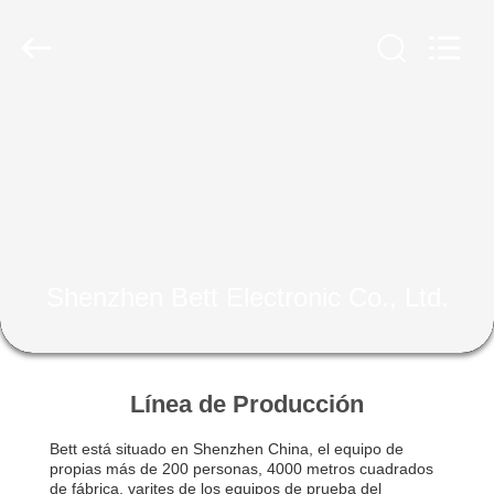
Shenzhen
Bett
Electronic
Co.,
Ltd..
All
Rights
Reserved.
HOGAR
PRODUCTOS
SOBRE
NOSOTROS
Shenzhen Bett Electronic Co., Ltd.
VIAJE
DE
Línea de Producción
LA
Bett está situado en Shenzhen China, el equipo de
FÁBRICA
propias más de 200 personas, 4000 metros cuadrados
de fábrica, varites de los equipos de prueba del