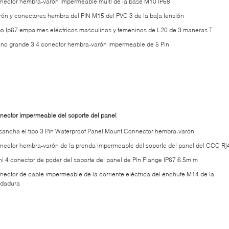
nector hembra-varón impermeable multi de la base M10 IP68
rón y conectores hembra del PIN M15 del PVC 3 de la baja tensión
po Ip67 empalmes eléctricos masculinos y femeninos de L20 de 3 maneras T
ano grande 3 4 conector hembra-varón impermeable de 5 Pin
nector impermeable del soporte del panel
sancha el tipo 3 Pin Waterproof Panel Mount Connector hembra-varón
nector hembra-varón de la prenda impermeable del soporte del panel del CCC Rj
ni 4 conector de poder del soporte del panel de Pin Flange IP67 6.5m m
nector de cable impermeable de la corriente eléctrica del enchufe M14 de la
ldadura