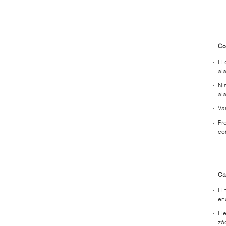
Co
El
al
Ni
al
Va
Pr
co
Ca
El
en
Ll
zó