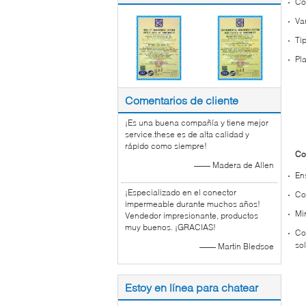
Co
Va
Ti
Pl
Comentarios de cliente
¡Es una buena compañía y tiene mejor
service.these es de alta calidad y
rápido como siempre!
Co
—— Madera de Allen
En
¡Especializado en el conector
Co
impermeable durante muchos años!
Mi
Vendedor impresionante, productos
muy buenos. ¡GRACIAS!
Co
so
—— Martin Bledsoe
Estoy en línea para chatear