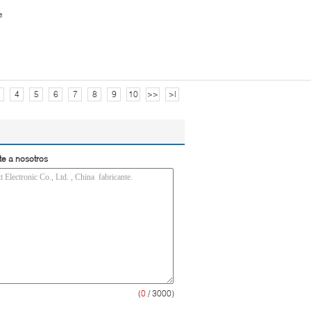
e
4
5
6
7
8
9
10
>>
>|
te a nosotros
(
0
/ 3000)