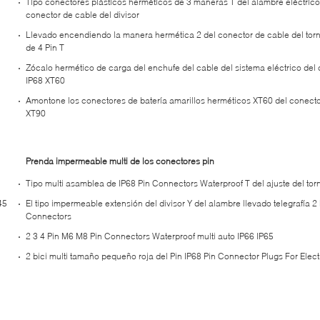
Tipo conectores plásticos herméticos de 3 maneras T del alambre eléctrico
conector de cable del divisor
Llevado encendiendo la manera hermética 2 del conector de cable del tornil
de 4 Pin T
Zócalo hermético de carga del enchufe del cable del sistema eléctrico del
IP68 XT60
Amontone los conectores de batería amarillos herméticos XT60 del conecto
XT90
Prenda impermeable multi de los conectores pin
Tipo multi asamblea de IP68 Pin Connectors Waterproof T del ajuste del torn
45
El tipo impermeable extensión del divisor Y del alambre llevado telegrafía 2
Connectors
2 3 4 Pin M6 M8 Pin Connectors Waterproof multi auto IP66 IP65
2 bici multi tamaño pequeño roja del Pin IP68 Pin Connector Plugs For Elect