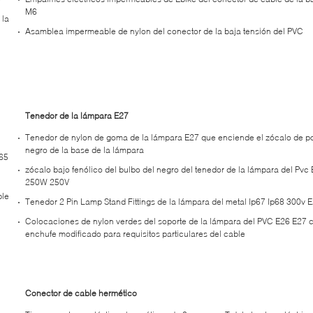
M6
 la
Asamblea impermeable de nylon del conector de la baja tensión del PVC
Tenedor de la lámpara E27
Tenedor de nylon de goma de la lámpara E27 que enciende el zócalo de po
negro de la base de la lámpara
p65
zócalo bajo fenólico del bulbo del negro del tenedor de la lámpara del Pvc
250W 250V
ble
Tenedor 2 Pin Lamp Stand Fittings de la lámpara del metal Ip67 Ip68 300v 
Colocaciones de nylon verdes del soporte de la lámpara del PVC E26 E27 c
enchufe modificado para requisitos particulares del cable
Conector de cable hermético