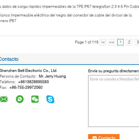
s datos de carga rápidos impermeables de la TPE IP67 telegrafían 2 3 4 5 Pin Cabl
blanco impermeable eléctrico del negro del conector de cable del divisor de la
nera IP67
Page 1 of 119
|<
<<
1
2
3
Contacto
Shenzhen Bett Electronic Co., Ltd.
Envíe su pregunta directamen
Persona de Contacto:
Mr. Jerry Huang
Teléfono:
+8613828895583
Fax:
+86-755-29972060