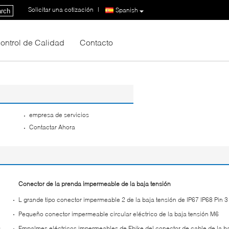
Solicitar una cotización
|
Spanish
rch
ontrol de Calidad
Contacto
empresa de servicios
Contactar Ahora
Conector de la prenda impermeable de la baja tensión
L grande tipo conector impermeable 2 de la baja tensión de IP67 IP68 Pin 3
Pequeño conector impermeable circular eléctrico de la baja tensión M6
0
Empalmes eléctricos impermeables de Ebike del conector de cable de la ba