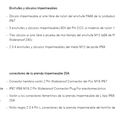
Enchufes y zócalos impermeables
a
Zócalo impermeable al aire libre de nylon del enchufe PA66 de la soldadur
IP67
3 enchufes y zócalos impermeables 60V del Pin CCC al material de nylon 
Tres zócalo al aire libre a prueba de mal tiempo del enchufe M12 Ip68 de P
Waterproof 240v
2 3 4 enchufes y zócalos impermeables del metal M12 de poste IP68
conectores de la prenda impermeable 20A
Conector hembra-varón 2 Pin Waterproof Connector del Pvc M18 IP67
 de
IP67 IP68 M18 2 Pin Waterproof Connector Plug For electromecánico
Varón a los conectores femeninos de la prenda impermeable de L tipo IP68
A
20A
Nilón negro 2 3 4 Pin L conectores de la prenda impermeable del tornillo d