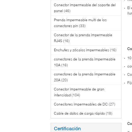
Conector impermeable del soporte del
El
panel
(46)
ilu
Prenda impermeable multi de los
conectores pin
(33)
Conector de la prenda impermeable
RJ45
(16)
Co
Enchufes y zócalos impermeables
(16)
10
conectores de la prenda impermeable
10A
(16)
co
conectores de la prenda impermeable
Co
20A
(20)
Fi
Conector impermeable de gran
intensidad
(104)
Conectores impermeables de DC
(27)
Cable de datos de carga rápido
(18)
Co
Certificación