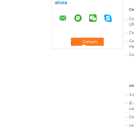
ahora
Co
Co
LE
Co
Co
im
Co
co
3 
El
ca
Co
co