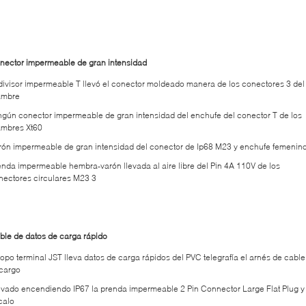
nector impermeable de gran intensidad
 divisor impermeable T llevó el conector moldeado manera de los conectores 3 del
ambre
ngún conector impermeable de gran intensidad del enchufe del conector T de los
ambres Xt60
rón impermeable de gran intensidad del conector de Ip68 M23 y enchufe femenin
enda impermeable hembra-varón llevada al aire libre del Pin 4A 110V de los
nectores circulares M23 3
ble de datos de carga rápido
 topo terminal JST lleva datos de carga rápidos del PVC telegrafía el arnés de cable
cargo
evado encendiendo IP67 la prenda impermeable 2 Pin Connector Large Flat Plug y 
calo