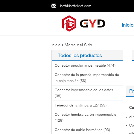
bett@bettelect.com
Inicio
Mapa del Sitio
Inicio
Todos los productos
Conector circular impermeable
(474)
Conector de la prenda impermeable de
la baja tensión
(56)
Conector impermeable de los datos
P
(38)
Tenedor de la lámpara E27
(53)
Co
Conector hembra-varón impermeable
el
(126)
Co
Conector de cable hermético
(93)
ni