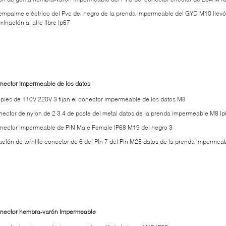
 empalme eléctrico del Pvc del negro de la prenda impermeable del GYD M10 llevó
minación al aire libre Ip67
nector impermeable de los datos
 pies de 110V 220V 3 fijan el conector impermeable de los datos M8
nector de nylon de 2 3 4 de poste del metal datos de la prenda impermeable M8 I
nector impermeable de PIN Male Female IP68 M19 del negro 3
jación de tornillo conector de 6 del Pin 7 del Pin M25 datos de la prenda impermea
nector hembra-varón impermeable