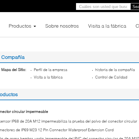
Sea
Productos
Sobre nosotros
Visita a la fábrica
C
Compañía
Mapa del Sitio:
Perfil de la empresa
historia de la compañía
Visita a la fábrica
Control de Calidad
roductos
nector circular impermeable
 sensor IP68 de 20A M12 impermeabiliza la prueba del polvo del conector circular
nectores de IP69 M23 12 Pin Connector Waterproof Extension Cord
lón de goma hembra-varón impermeable del PVC del conector circular de 20A M1