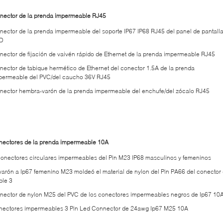
nector de la prenda impermeable RJ45
nector de la prenda impermeable del soporte IP67 IP68 RJ45 del panel de pantall
D
nector de fijación de vaivén rápido de Ethernet de la prenda impermeable RJ45
nector de tabique hermético de Ethernet del conector 1.5A de la prenda
permeable del PVC/del caucho 36V RJ45
nector hembra-varón de la prenda impermeable del enchufe/del zócalo RJ45
nectores de la prenda impermeable 10A
conectores circulares impermeables del Pin M23 IP68 masculinos y femeninos
 varón a Ip67 femenino M23 moldeó el material de nylon del Pin PA66 del conector
ble 3
nector de nylon M25 del PVC de los conectores impermeables negros de Ip67 10
nectores impermeables 3 Pin Led Connector de 24awg Ip67 M25 10A