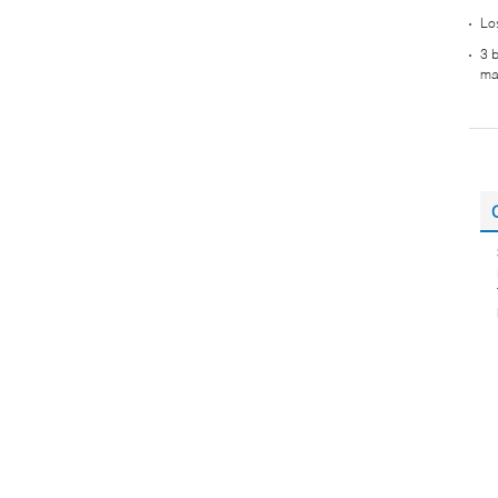
Lo
3 
ma