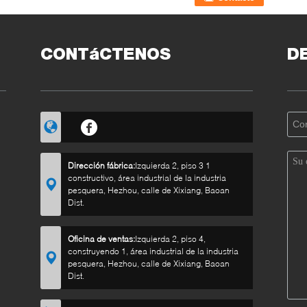
CONTáCTENOS
D
Dirección fábrica:
Izquierda 2, piso 3 1
constructivo, área industrial de la industria
pesquera, Hezhou, calle de Xixiang, Baoan
Dist.
Oficina de ventas:
Izquierda 2, piso 4,
construyendo 1, área industrial de la industria
pesquera, Hezhou, calle de Xixiang, Baoan
Dist.