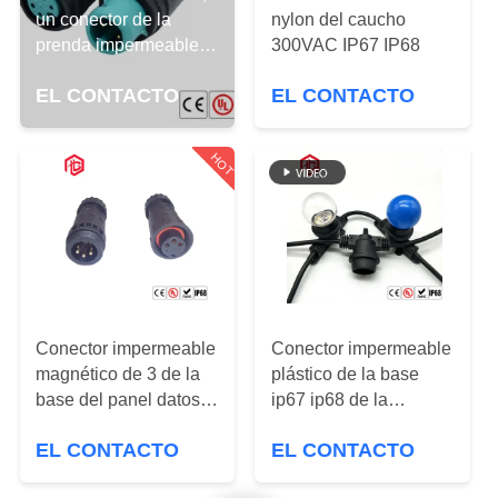
un conector de la
nylon del caucho
CONTROL
prenda impermeable
300VAC IP67 IP68
de la baja tensión
DE
EL CONTACTO
EL CONTACTO
CALIDAD
HOT
MAPA
DEL
SITIO
PRIVACY
Conector impermeable
Conector impermeable
POLICY
magnético de 3 de la
plástico de la base
base del panel datos
ip67 ip68 de la
del soporte
lámpara del PVC del
EL CONTACTO
EL CONTACTO
zócalo de la luz del
tenedor de la lámpara