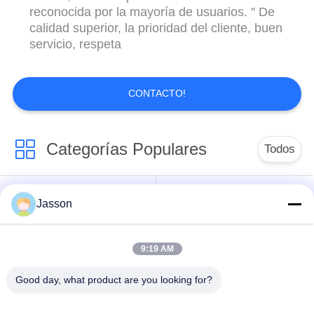
reconocida por la mayoría de usuarios. '' De
calidad superior, la prioridad del cliente, buen
servicio, respeta
CONTACTO!
Categorías Populares
Todos
Conector de la
Jasson
Conector circular
prenda impermeable
impermeable
de la baja tensión
9:19 AM
Conector
Tenedor de la
Good day, what product are you looking for?
impermeable de los
lámpara E27
datos