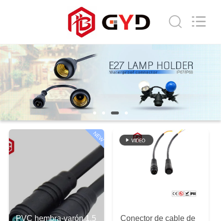
Shenzhen
Bett
Electronic
Co.,
Ltd..
All
Rights
Reserved.
HOGAR
PRODUCTOS
SOBRE
NOSOTROS
NEW
VIAJE
DE
LA
FÁBRICA
PVC hembra-varón 1,5
Conector de cable de