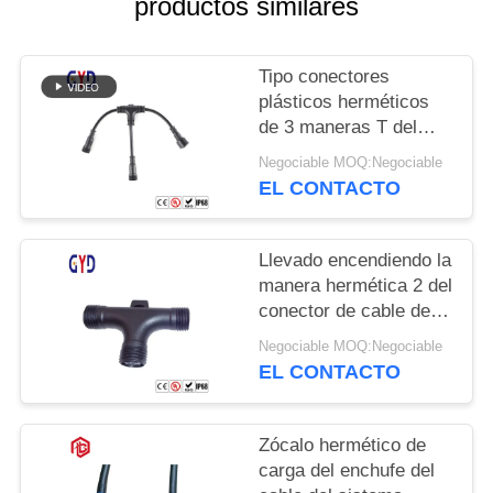
productos similares
Tipo conectores
plásticos herméticos
de 3 maneras T del
alambre eléctrico del
Negociable MOQ:Negociable
conector de cable del
EL CONTACTO
divisor
Llevado encendiendo la
manera hermética 2 del
conector de cable del
tornillo 3 3 tipo de 4 Pin
Negociable MOQ:Negociable
T
EL CONTACTO
Zócalo hermético de
carga del enchufe del