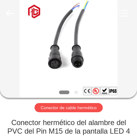
Shenzhen
Bett
Electronic
Co.,
Ltd..
All
Rights
Reserved.
HOGAR
PRODUCTOS
SOBRE
NOSOTROS
VIAJE
DE
Conector de cable hermético
LA
Conector hermético del alambre del
FÁBRICA
PVC del Pin M15 de la pantalla LED 4