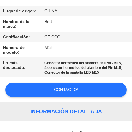
CONTROL
Lugar de origen:
CHINA
DE
Nombre de la
Bett
marca:
CALIDAD
Certificación:
CE CCC
Número de
M15
MAPA
modelo:
DEL
Lo más
,
Conector hermético del alambre del PVC M15
SITIO
destacado:
,
4 conector hermético del alambre del Pin M15
Conector de la pantalla LED M15
PRIVACY
CONTACTO!
POLICY
INFORMACIÓN DETALLADA