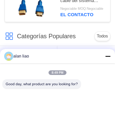
cable del sistema
eléctrico del conector
Negociable MOQ:Negociable
de IP68 XT60
EL CONTACTO
Categorías Populares
Todos
Conector de la
Conector circular
alan liao
prenda impermeable
impermeable
de la baja tensión
8:49 PM
Conector
Tenedor de la
Good day, what product are you looking for?
impermeable de los
lámpara E27
datos
Conector hembra-
Conector de cable
varón impermeable
hermético