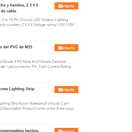
ho y hembra, 2 3 4 5
Contacto
 de cable
to 10 Pin Circular LED Outdoor Lighting
cts numbers 2 3 4 5 Voltage rating 110V 110V
co del PVC de M15
Contacto
of Grade 3 Pin Male And Female Detailed
del: Led connector Pin: 3 pin Current Rating:
crew Lighting Strip
Contacto
hting Strip Nylon Waterproof circular 2 pin
ct Description Product name screw three ways
 impermeables hechos
Contacto