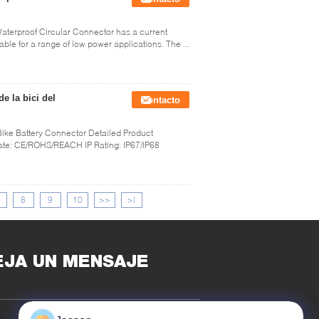
terproof Circular Connector has a current
able for a range of low power applications. The ...
e la bici del
Contacto
Bike Battery Connector Detailed Product
cate: CE/ROHS/REACH IP Rating: IP67/IP68
8
9
10
>>
>|
EJA UN MENSAJE