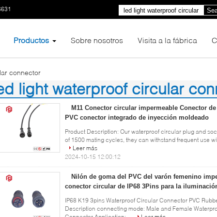
6631
Sea
Productos
Sobre nosotros
Visita a la fábrica
C
ular connector
ed light waterproof circular co
00)
M11 Conector circular impermeable Conector de 
PVC conector integrado de inyección moldeado
Product Description: Our waterproof circular plug and sock
of 1500 mating cycles, they can withstand frequent use wi
Leer más
2024-10-15 12:00:12
Nilón de goma del PVC del varón femenino imp
conector circular de IP68 3Pins para la iluminaci
IP68 K19 3pins Waterproof Circular Connector PVC Rubbe
Description connecting mode: Male and Female Waterpro
Connector Application: ...
Leer más