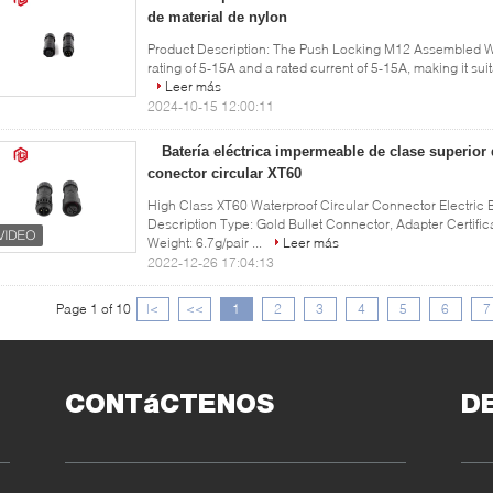
de material de nylon
Product Description: The Push Locking M12 Assembled Wa
rating of 5-15A and a rated current of 5-15A, making it suit
Leer más
2024-10-15 12:00:11
Batería eléctrica impermeable de clase superior d
conector circular XT60
High Class XT60 Waterproof Circular Connector Electric 
Description Type: Gold Bullet Connector, Adapter Certifi
Weight: 6.7g/pair ...
Leer más
2022-12-26 17:04:13
Page 1 of 10
|<
<<
1
2
3
4
5
6
7
CONTáCTENOS
D