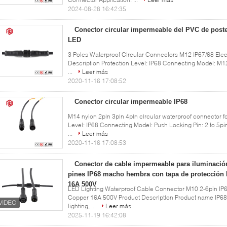
2024-08-28 16:42:35
Conector circular impermeable del PVC de postes
LED
3 Poles Waterproof Circular Connectors M12 IP67/68 Elect
Description Protection Level: IP68 Connecting Model: M12
...
Leer más
2020-11-16 17:08:52
Conector circular impermeable IP68
M14 nylon 2pin 3pin 4pin circular waterproof connector f
Level: IP68 Connecting Model: Push Locking Pin: 2 to 5pi
...
Leer más
2020-11-16 17:08:53
Conector de cable impermeable para iluminació
pines IP68 macho hembra con tapa de protección
16A 500V
LED Lighting Waterproof Cable Connector M10 2-6pin IP
Copper 16A 500V Product Description Product name IP68
lighting, ...
Leer más
2025-11-19 16:42:08