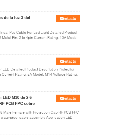
 de la luz 3 del
Contacto
rical Pvc Cable For Led Light Detailed Product
 Metal Pin: 2 to 4pin Current Rating: 10A Model:
Contacto
or LED Detailed Product Description Protection
n Current Rating: 5A Model: M14 Voltage Rating:
n LED M10 de 2-6
Contacto
 RF PCB FPC cobre
68 Male Female with Protection Cap RF PCB FPC
 waterproof cable assembly Application LED