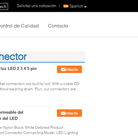
Solicitar una cotización
|
Spanish
rch
ontrol de Calidad
Contacto
nnector
luz LED 2 3 4 5 pin
Contacto
et connectors are built to last. With a cable OD
thout wearing down. Plus, our connectors are ...
ermeable del
Contacto
ón del LED
r Nylon Black White Detailed Product
of Connector Connecting Model: LED Lighting