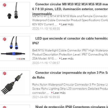
Conector circular M8 M10 M12 M14 M16 M18 mac
6 7 8 10 pines, LED, iluminación exterior, conector
impermeable
M8 M10 M12 M14 M16 M18 Male and Female Connector - 2 
Waterproof Cable Connector Product Specifications Conta
60V 60V Current ...
Leer más
2025-11-13 16:48:55
LED que enciende el conector de cable herméti
IP67
Bett M15 Watertight Cable Connector IP67 High Waterpro
Product Description Protection Level: IP67 Connecting Mo
20A Model: M15 ...
Leer más
2020-11-16 17:08:57
Conector circular impermeable de nylon 3 Pin S
de Rohs
Rohs Nylon Waterproof Circular Connector 3 Pin Screw Lig
Screw Rohs Lighting Strip L20 connectors Detailed Produ
connector ...
Leer más
2021-04-08 16:39:55
Nivel de protección IP68 Conectores circulares