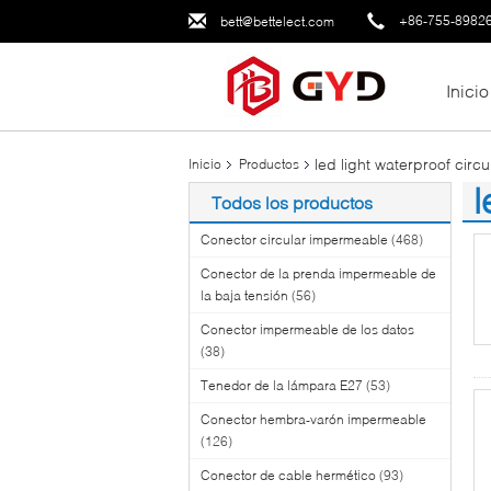
+86-755-8982
bett@bettelect.com
Inicio
led light waterproof circ
Inicio
Productos
l
Todos los productos
(1
Conector circular impermeable
(468)
Conector de la prenda impermeable de
la baja tensión
(56)
Conector impermeable de los datos
(38)
Tenedor de la lámpara E27
(53)
Conector hembra-varón impermeable
(126)
Conector de cable hermético
(93)