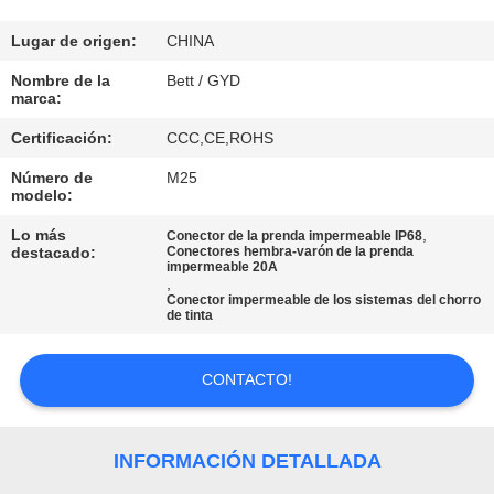
CONTROL
Lugar de origen:
CHINA
DE
Nombre de la
Bett / GYD
marca:
CALIDAD
Certificación:
CCC,CE,ROHS
Número de
M25
MAPA
modelo:
DEL
Lo más
,
Conector de la prenda impermeable IP68
SITIO
destacado:
Conectores hembra-varón de la prenda
impermeable 20A
,
Conector impermeable de los sistemas del chorro
de tinta
PRIVACY
POLICY
CONTACTO!
INFORMACIÓN DETALLADA