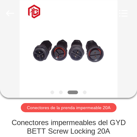
Shenzhen
Bett
Electronic
Co.,
Ltd..
All
Rights
Reserved.
HOGAR
PRODUCTOS
SOBRE
NOSOTROS
VIAJE
DE
Conectores de la prenda impermeable 20A
LA
Conectores impermeables del GYD
FÁBRICA
BETT Screw Locking 20A