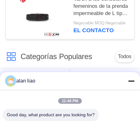
femeninos de la prenda
impermeable de L tipo
IP68 2P/de 3P 20A
Negociable MOQ:Negociable
EL CONTACTO
Categorías Populares
Todos
Conector de la
Conector circular
alan liao
prenda impermeable
impermeable
de la baja tensión
11:46 PM
Conector
Tenedor de la
Good day, what product are you looking for?
impermeable de los
lámpara E27
datos