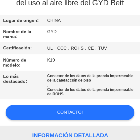
del uso al aire libre del GYD Bett
CONTROL
Lugar de origen:
CHINA
DE
CALIDAD
Nombre de la
GYD
marca:
Certificación:
UL，CCC，ROHS，CE，TUV
MAPA
Número de
K19
DEL
modelo:
SITIO
Lo más
Conector de los datos de la prenda impermeable
de la calefacción de piso
destacado:
,
Conector de los datos de la prenda impermeable
PRIVACY
de ROHS
POLICY
CONTACTO!
INFORMACIÓN DETALLADA