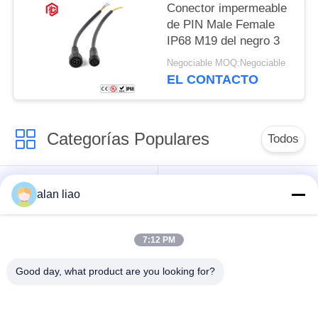
Conector impermeable
de PIN Male Female
IP68 M19 del negro 3
Negociable MOQ:Negociable
EL CONTACTO
Categorías Populares
Todos
Conector de la
Conector circular
alan liao
prenda impermeable
impermeable
de la baja tensión
7:12 PM
Conector
Tenedor de la
Good day, what product are you looking for?
impermeable de los
lámpara E27
datos