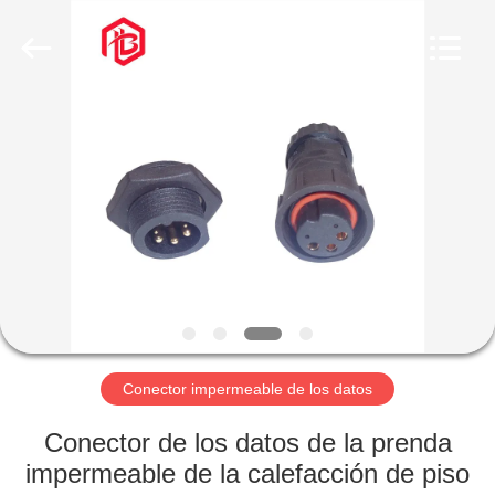
Shenzhen
Bett
Electronic
Co.,
Ltd..
All
Rights
Reserved.
HOGAR
PRODUCTOS
SOBRE
NOSOTROS
VIAJE
DE
Conector impermeable de los datos
LA
Conector de los datos de la prenda
FÁBRICA
impermeable de la calefacción de piso