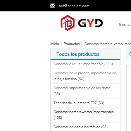
bett@bettelect.com
Inicio
Inicio
Productos
Conector hembra-varón imp
Todos los productos
Conector circular impermeable
(386)
Conector de la prenda impermeable de
la baja tensión
(56)
Conector impermeable de los datos
(38)
Tenedor de la lámpara E27
(53)
Conector hembra-varón impermeable
(126)
Conector de cable hermético
(93)