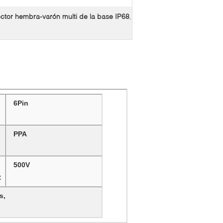
ctor hembra-varón multi de la base IP68
,
6Pin
PPA
500V
:
s
,