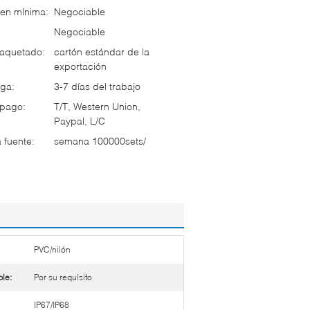
en mínima:
Negociable
Negociable
paquetado:
cartón estándar de la
exportación
ga:
3-7 días del trabajo
 pago:
T/T, Western Union,
Paypal, L/C
 fuente:
semana 100000sets/
PVC/nilón
le:
Por su requisito
IP67/IP68