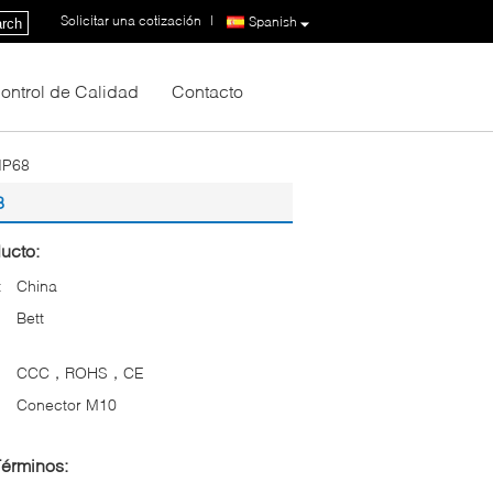
Solicitar una cotización
|
Spanish
rch
ontrol de Calidad
Contacto
IP68
8
ucto:
:
China
Bett
CCC，ROHS，CE
Conector M10
Términos: