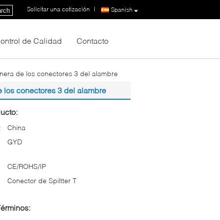
Solicitar una cotización
|
Spanish
rch
ontrol de Calidad
Contacto
nera de los conectores 3 del alambre
e los conectores 3 del alambre
ucto:
:
China
GYD
CE/ROHS/IP
Conector de Spiltter T
Términos: