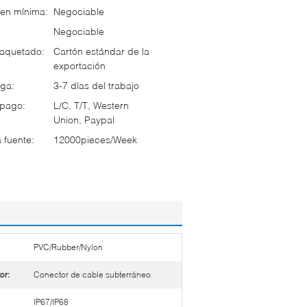
en mínima:
Negociable
Negociable
paquetado:
Cartón estándar de la
exportación
ga:
3-7 días del trabajo
 pago:
L/C, T/T, Western
Union, Paypal
 fuente:
12000pieces/Week
PVC/Rubber/Nylon
or:
Conector de cable subterráneo
IP67/IP68