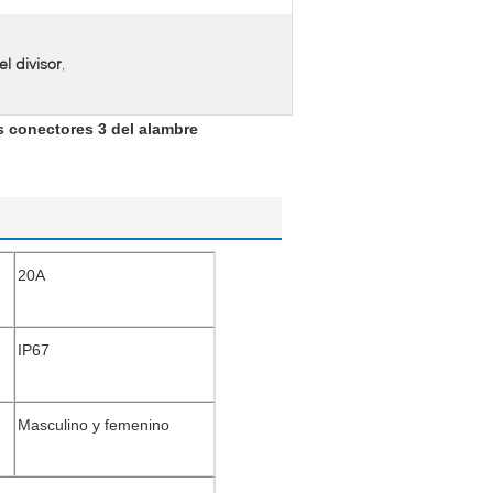
l divisor
,
s conectores 3 del alambre
20A
IP67
Masculino y femenino