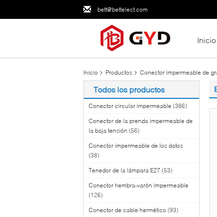
bett@bettelect.com
Inicio
Inicio
Productos
Conector impermeable de gr
Todos los productos
Conector circular impermeable
(386)
Conector de la prenda impermeable de
la baja tensión
(56)
Conector impermeable de los datos
(38)
Tenedor de la lámpara E27
(53)
Conector hembra-varón impermeable
(126)
Conector de cable hermético
(93)