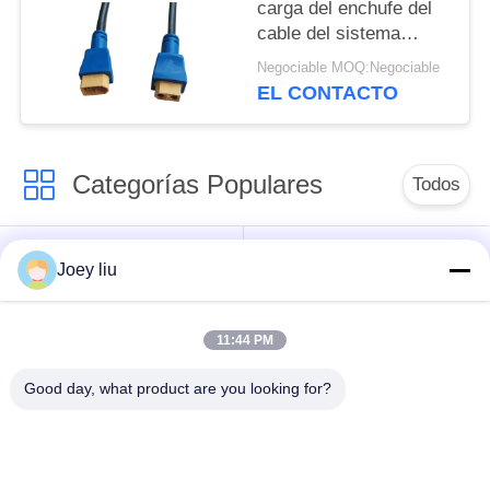
carga del enchufe del
cable del sistema
eléctrico del conector
Negociable MOQ:Negociable
de IP68 XT60
EL CONTACTO
Categorías Populares
Todos
Conector de la
Conector circular
Joey liu
prenda impermeable
impermeable
de la baja tensión
11:44 PM
Conector
Tenedor de la
Good day, what product are you looking for?
impermeable de los
lámpara E27
datos
Conector hembra-
Conector de cable