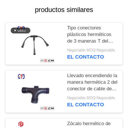
productos similares
Tipo conectores
plásticos herméticos
de 3 maneras T del
alambre eléctrico del
Negociable MOQ:Negociable
conector de cable del
EL CONTACTO
divisor
Llevado encendiendo la
manera hermética 2 del
conector de cable del
tornillo 3 3 tipo de 4 Pin
Negociable MOQ:Negociable
T
EL CONTACTO
Zócalo hermético de