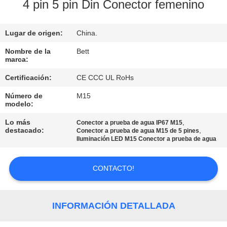
4 pin 5 pin Din Conector femenino
CONTROL
Lugar de origen:
China.
DE
CALIDAD
Nombre de la
Bett
marca:
Certificación:
CE CCC UL RoHs
MAPA
Número de
M15
DEL
modelo:
SITIO
Lo más
,
Conector a prueba de agua IP67 M15
destacado:
,
Conector a prueba de agua M15 de 5 pines
Iluminación LED M15 Conector a prueba de agua
PRIVACY
POLICY
CONTACTO!
INFORMACIÓN DETALLADA