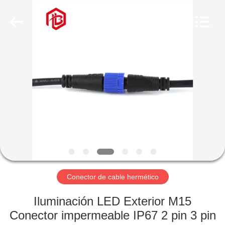
Shenzhen
Bett
Electronic
Co.,
Ltd..
All
Rights
Reserved.
HOGAR
PRODUCTOS
SOBRE
NOSOTROS
VIAJE
DE
Conector de cable hermético
LA
Iluminación LED Exterior M15
FÁBRICA
Conector impermeable IP67 2 pin 3 pin