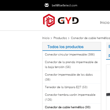
bett@bettelect.com
Inicio
Inicio
Productos
Conector de cable hermétic
Todos los productos
Conector circular impermeable
(386)
Conector de la prenda impermeable de
la baja tensión
(56)
Conector impermeable de los datos
(38)
Tenedor de la lámpara E27
(53)
Conector hembra-varón impermeable
(126)
Conector de cable hermético
(93)