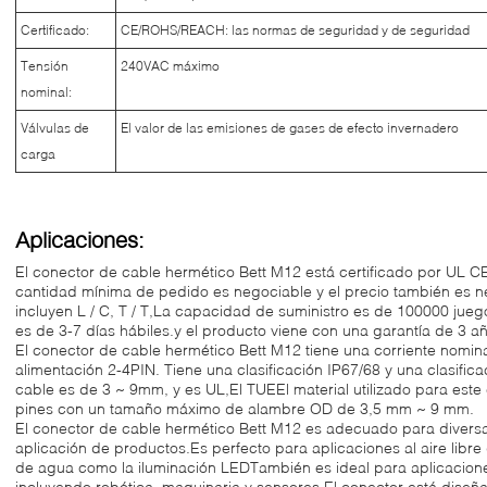
Certificado:
CE/ROHS/REACH: las normas de seguridad y de seguridad
Tensión
240VAC máximo
nominal:
Válvulas de
El valor de las emisiones de gases de efecto invernadero
carga
Aplicaciones:
El conector de cable hermético Bett M12 está certificado por UL C
cantidad mínima de pedido es negociable y el precio también es n
incluyen L / C, T / T,La capacidad de suministro es de 100000 jue
es de 3-7 días hábiles.y el producto viene con una garantía de 3 a
El conector de cable hermético Bett M12 tiene una corriente nomin
alimentación 2-4PIN. Tiene una clasificación IP67/68 y una clasifica
cable es de 3 ~ 9mm, y es UL,El TUEEl material utilizado para este 
pines con un tamaño máximo de alambre OD de 3,5 mm ~ 9 mm.
El conector de cable hermético Bett M12 es adecuado para divers
aplicación de productos.Es perfecto para aplicaciones al aire libr
de agua como la iluminación LEDTambién es ideal para aplicaciones
incluyendo robótica, maquinaria y sensores.El conector está dise