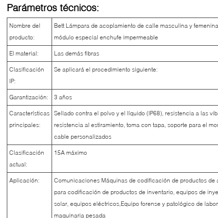
Parámetros técnicos:
Nombre del
Bett Lámpara de acoplamiento de calle masculina y femenin
producto:
módulo especial enchufe impermeable
El material:
Las demás fibras
Clasificación
Se aplicará el procedimiento siguiente:
IP:
Garantización:
3 años
Características
Sellado contra el polvo y el líquido (IP68), resistencia a las vi
principales:
resistencia al estiramiento, toma con tapa, soporte para el m
cable personalizados
Clasificación
15A máximo
actual:
Aplicación:
Comunicaciones Máquinas de codificación de productos de ap
para codificación de productos de inventario, equipos de inyec
solar, equipos eléctricos,Equipo forense y patológico de lab
maquinaria pesada