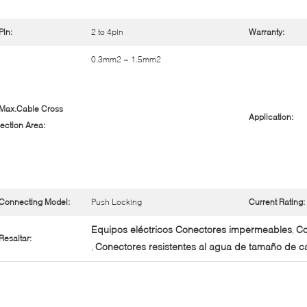
Pin:
2 to 4pin
Warranty:
0.3mm2 ~ 1.5mm2
Max.Cable Cross
Application:
ection Area:
Connecting Model:
Push Locking
Current Rating:
Equipos eléctricos Conectores impermeables
Co
,
Resaltar:
Conectores resistentes al agua de tamaño de c
,