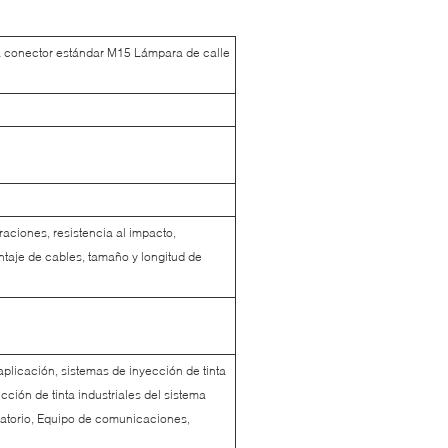
a conector estándar M15 Lámpara de calle
braciones, resistencia al impacto,
ontaje de cables, tamaño y longitud de
licación, sistemas de inyección de tinta
ción de tinta industriales del sistema
oratorio, Equipo de comunicaciones,