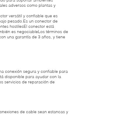
iales adversos como plantas y
tor versátil y confiable que es
abajo pesado.Es un conector de
tes hostilesEl conector está
ambién es negociableLos términos de
con una garantía de 3 años, y tiene
na conexión segura y confiable para
á disponible para ayudar con la
s servicios de reparación de
onexiones de cable sean estancas y