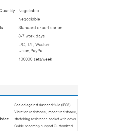
uantity:
Negotiable
Negociable
ls:
Standard export carton
3-7 work days
L/C, T/T, Western
Union,PayPal
100000 sets/week
Sealed against dust and fluid (IP68)
Vibration resistance, impact resistance,
stics:
stretching resistance socket with cover
Cable assembly support Customized