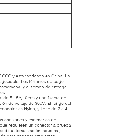
E CCC y está fabricado en China. La
egociable. Los términos de pago
gos/semana, y el tiempo de entrega
ños.
al de 5-15A/10rms y una fuente de
ción de voltaje de 300V. El rango del
conector es Nylon, y tiene de 2 a 4
as ocasiones y escenarios de
e que requieren un conector a prueba
 de automatización industrial,
ñado para soportar ambientes