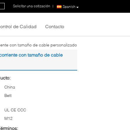
Solicitar una cotización
|
Spanish
ontrol de Calidad
Contacto
riente con tamaño de cable personalizado
corriente con tamaño de cable
ucto:
China
Bett
UL CE CCC
M12
Términos: