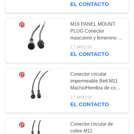
iluminación exterior,
EL CONTACTO
conector de cable
CONTROL
impermeable
DE
M19 PANEL MOUNT
CALIDAD
PLUG Conector
masculino y femenino 2-
5 pines LED circular
2.7 MOQ:50
MAPA
FPC/PCB de potencia
EL CONTACTO
de cobre contacto
DEL
conector de cable a
SITIO
prueba de agua
Conector circular
impermeable Bett M11
PRIVACY
Macho/Hembra de cobre
de 2-5 pines IP68 para
POLICY
2.7 MOQ:50
aplicaciones LED,
EL CONTACTO
aeroespaciales y PCB
Conector circular de
cobre M11