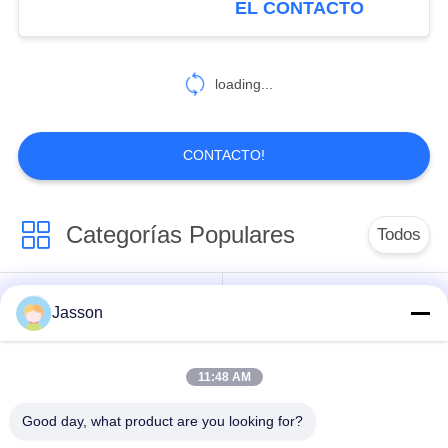
EL CONTACTO
aplicaciones
marinas/exteriores
PCB/FPC
loading...
CONTACTO!
Categorías Populares
Todos
Conector de la
Jasson
Conector circular
prenda impermeable
impermeable
de la baja tensión
11:48 AM
Conector
Tenedor de la
Good day, what product are you looking for?
impermeable de los
lámpara E27