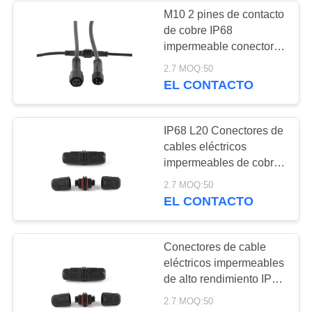
alimentación
M10 2 pines de contacto
de cobre IP68
impermeable conector
de conector
2.7 MOQ:50
masculino/femenino
EL CONTACTO
para la industria
aeroespacial UHF/RF
LED del cable de
IP68 L20 Conectores de
alimentación de
cables eléctricos
lámparas exteriores
impermeables de cobre
PCB FPC 16A
de alto rendimiento
2.7 MOQ:50
masculino/femenino
EL CONTACTO
para uso marino/exterior
Conectores de cable
eléctricos impermeables
de alto rendimiento IP68
L20 de cobre
2.7 MOQ:50
macho/hembra para