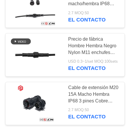
macho/hembra IP68
impermeable para
2.7 MOQ:50
iluminación LED,
EL CONTACTO
aplicaciones
aeroespaciales y
FPC/PCB
Precio de fábrica
Hombre Hembra Negro
Nylon M11 enchufes
IP65 Aeroespacial UHF
USD 0.3~1/set MOQ:100sets
PCB de cobre contacto
EL CONTACTO
16A 500V conectores de
lámpara LED
impermeable
Cable de extensión M20
15A Macho Hembra
IP68 3 pines Cobre
300V Conector
2.7 MOQ:50
impermeable
EL CONTACTO
Aeroespacial UHF PCB
RF FPC Panel de