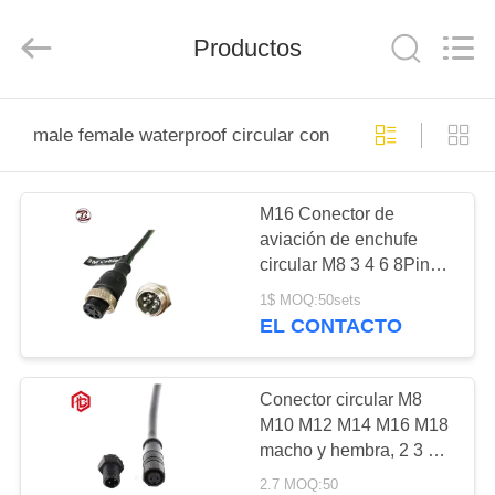
Shenzhen
Bett
Electronic
Co.,
Productos
Ltd..
All
Rights
Reserved.
HOGAR
male female waterproof circular connector
PRODUCTOS
M16 Conector de
aviación de enchufe
SOBRE
circular M8 3 4 6 8Pins
NOSOTROS
GX16 Hombre Mujer
1$ MOQ:50sets
Frente Atrás Montaje de
EL CONTACTO
metal PCB Socket
VIAJE
Conectores circulares
DE
Conector circular M8
M10 M12 M14 M16 M18
LA
macho y hembra, 2 3 4 5
FÁBRICA
6 7 8 10 pines, LED,
2.7 MOQ:50