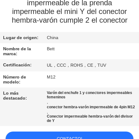
impermeable de la prenda
impermeable el mini Y del conector
CONTROL
hembra-varón cumple 2 el conector
DE
CALIDAD
Lugar de origen:
China
Nombre de la
Bett
MAPA
marca:
DEL
Certificación:
UL，CCC，ROHS，CE，TUV
SITIO
Número de
M12
modelo:
PRIVACY
Lo más
Varón del enchufe 1 y conectores impermeables
femeninos
destacado:
POLICY
,
conector hembra-varón impermeable de 4pin M12
,
Conector impermeable hembra-varón del divisor
de Y
CONTACTO!