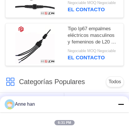
tensión
Negociable MOQ:Negociable
EL CONTACTO
Tipo Ip67 empalmes
eléctricos masculinos
y femeninos de L20 de
3 maneras T
Negociable MOQ:Negociable
EL CONTACTO
Categorías Populares
Todos
Conector de la
Conector circular
Anne han
prenda impermeable
impermeable
de la baja tensión
6:31 PM