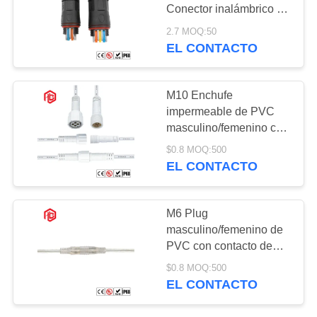
Conector inalámbrico de
cobre a prueba de agua
2.7 MOQ:50
25A para el espacio
EL CONTACTO
129
aéreo y el sistema de
Conector hembra-
energía solar
M10 Enchufe
varón impermeable
impermeable de PVC
masculino/femenino con
contacto de cobre para
$0.8 MOQ:500
aplicaciones RF
EL CONTACTO
aeroespaciales
96
M6 Plug
Conector de cable
masculino/femenino de
PVC con contacto de
hermético
cobre IP65 impermeable
$0.8 MOQ:500
para aplicaciones
EL CONTACTO
aeroespaciales y
eléctricas