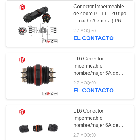
Conector impermeable
de cobre BETT L20 tipo
49
L macho/hembra (IP68)
Conector
para aplicaciones
2.7 MOQ:50
UHF/RF en sistemas de
EL CONTACTO
impermeable del
energía solar y
aeroespacial
soporte del panel
L16 Conector
impermeable
hombre/mujer 6A de
cobre para el sistema de
36
2.7 MOQ:50
energía solar de PCB
EL CONTACTO
Prenda
FPC aeroespacial
impermeable multi
L16 Conector
impermeable
de los conectores
hombre/mujer 6A de
pin
cobre para el sistema de
2.7 MOQ:50
energía solar de PCB